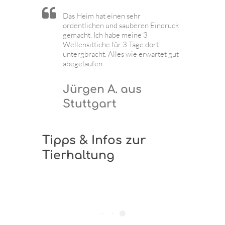
Das Heim hat einen sehr
ordentlichen und sauberen Eindruck
gemacht. Ich habe meine 3
Wellensittiche für 3 Tage dort
untergbracht. Alles wie erwartet gut
abegelaufen.
Jürgen A. aus
Stuttgart
Tipps & Infos zur
Tierhaltung